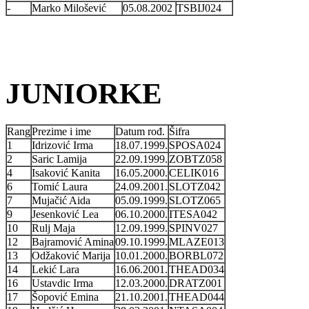
-
Marko Milošević
05.08.2002
TSBIJ024
JUNIORKE
Rang
Prezime i ime
Datum rođ.
Šifra
1
Idrizović Irma
18.07.1999.
SPOSA024
2
Saric Lamija
22.09.1999.
ZOBTZ058
4
Isaković Kanita
16.05.2000.
CELIK016
6
Tomić Laura
24.09.2001.
SLOTZ042
7
Mujačić Aida
05.09.1999.
SLOTZ065
9
Jesenković Lea
06.10.2000.
ITESA042
10
Rulj Maja
12.09.1999.
SPINV027
12
Bajramović Amina
09.10.1999.
MLAZE013
13
Odžaković Marija
10.01.2000.
BORBL072
14
Lekić Lara
16.06.2001.
THEAD034
16
Ustavdic Irma
12.03.2000.
DRATZ001
17
Šopović Emina
21.10.2001.
THEAD044