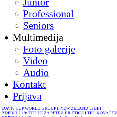
Junior
Professional
Seniors
Multimedija
Foto galerije
Video
Audio
Kontakt
Prijava
DAVIS CUP WORLD GROUP I: NEW ZELAND vs BIH
ZDPBIH U18: TITULE ZA PETRA BILETIĆA I TEU KOVAČEV