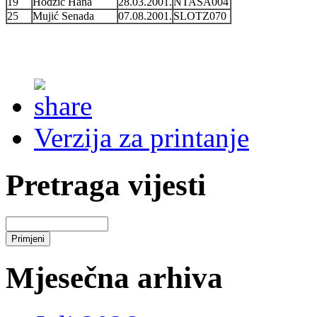
19
Hodžić Hana
28.03.2001.
NTASA004
25
Mujić Senada
07.08.2001.
SLOTZ070
Verzija za printanje
Pretraga vijesti
Mjesečna arhiva