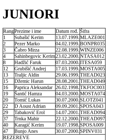
JUNIORI
Rang
Prezime i ime
Datum rođ.
Šifra
1
Subašić Kerim
13.07.1999.
MLAZE001
2
Pezer Marko
04.02.1999.
BONPR035
3
Čabro Mirza
22.08.1999.
WINZE006
4
Sahinbegovic Kerim
23.02.2000.
NTASA012
8
Hadžić Faruk
07.03.2000.
ITESA059
12
Grubišić Andrej
17.03.1999.
MOSTA005
13
Traljic Aldin
29.06.1999.
THEAD023
15
Džemic Harun
28.08.2001.
THEAD049
16
Paprica Aleksandar
26.02.1998.
TKFOC003
19
Šantić Hamza
04.03.2000.
MOSTA074
20
Tomić Lukas
30.07.2000.
SLOTZ041
22
D Aoust Adrian
09.09.2001.
SPOSA043
29
Tabaković Erol
14.07.2001.
THEAD094
37
Trnka Mahir
22.12.2000.
THEAD097
40
Karagić Kerim
19.07.1998.
SPOSA009
47
Bunjo Anes
30.07.2000.
SPINV031
REZEREVE