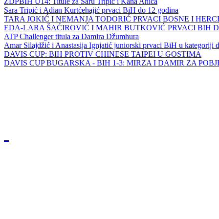
ZDPBIH U14: Titule za Saru Tripić i Kana Ahića
Sara Tripić i Adian Kurtćehajić prvaci BiH do 12 godina
TARA JOKIĆ I NEMANJA TODORIĆ PRVACI BOSNE I HER
EDA-LARA ŠAĆIROVIĆ I MAHIR BUTKOVIĆ PRVACI BIH 
ATP Challenger titula za Damira Džumhura
Amar Silajdžić i Anastasija Ignjatić juniorski prvaci BiH u kategoriji
DAVIS CUP: BIH PROTIV CHINESE TAIPEI U GOSTIMA
DAVIS CUP BUGARSKA - BIH 1-3: MIRZA I DAMIR ZA POB