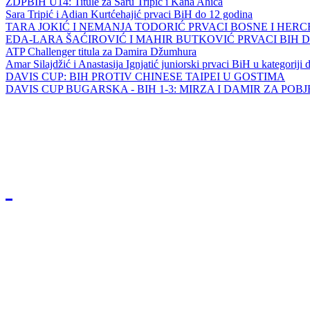
ZDPBIH U14: Titule za Saru Tripić i Kana Ahića
Sara Tripić i Adian Kurtćehajić prvaci BiH do 12 godina
TARA JOKIĆ I NEMANJA TODORIĆ PRVACI BOSNE I HER
EDA-LARA ŠAĆIROVIĆ I MAHIR BUTKOVIĆ PRVACI BIH 
ATP Challenger titula za Damira Džumhura
Amar Silajdžić i Anastasija Ignjatić juniorski prvaci BiH u kategoriji
DAVIS CUP: BIH PROTIV CHINESE TAIPEI U GOSTIMA
DAVIS CUP BUGARSKA - BIH 1-3: MIRZA I DAMIR ZA POB