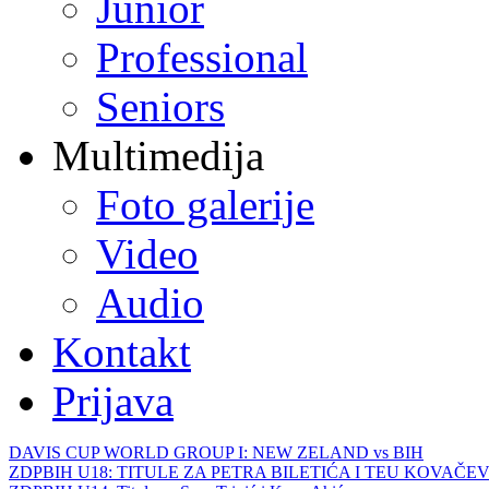
Junior
Professional
Seniors
Multimedija
Foto galerije
Video
Audio
Kontakt
Prijava
DAVIS CUP WORLD GROUP I: NEW ZELAND vs BIH
ZDPBIH U18: TITULE ZA PETRA BILETIĆA I TEU KOVAČEV