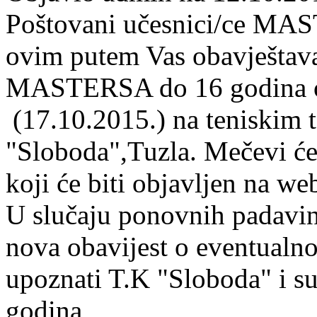
Poštovani učesnici/ce MA
ovim putem Vas obavještav
MASTERSA do 16 godina od
(17.10.2015.) na teniskim 
"Sloboda",Tuzla. Mečevi će 
koji će biti objavljen na we
U slučaju ponovnih padavin
nova obavijest o eventualnoj
upoznati T.K "Sloboda" i
godina,