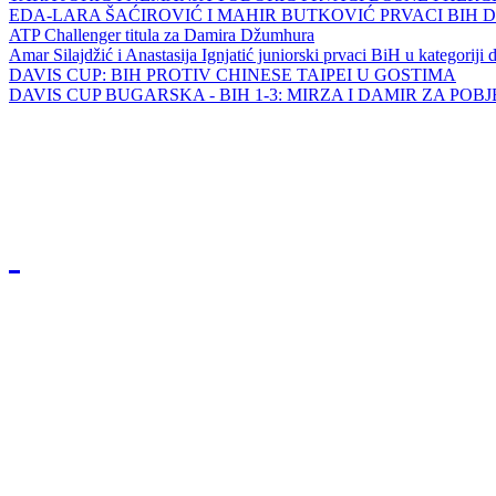
EDA-LARA ŠAĆIROVIĆ I MAHIR BUTKOVIĆ PRVACI BIH 
ATP Challenger titula za Damira Džumhura
Amar Silajdžić i Anastasija Ignjatić juniorski prvaci BiH u kategoriji
DAVIS CUP: BIH PROTIV CHINESE TAIPEI U GOSTIMA
DAVIS CUP BUGARSKA - BIH 1-3: MIRZA I DAMIR ZA POB