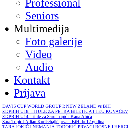
Professional
Seniors
Multimedija
Foto galerije
Video
Audio
Kontakt
Prijava
DAVIS CUP WORLD GROUP I: NEW ZELAND vs BIH
ZDPBIH U18: TITULE ZA PETRA BILETIĆA I TEU KOVAČEV
ZDPBIH U14: Titule za Saru Tripić i Kana Ahića
Sara Tripić i Adian Kurtćehajić prvaci BiH do 12 godina
TARA JOKIĆ I NEMANJA TODORIĆ PRVACI BOSNE I HER