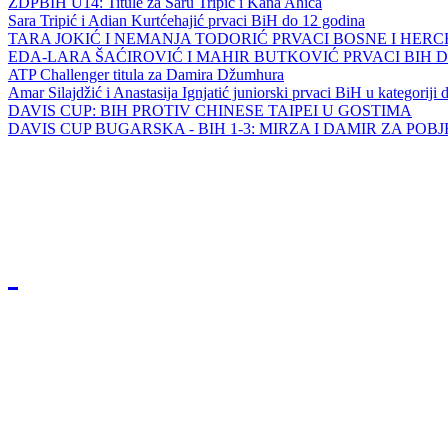
ZDPBIH U14: Titule za Saru Tripić i Kana Ahića
Sara Tripić i Adian Kurtćehajić prvaci BiH do 12 godina
TARA JOKIĆ I NEMANJA TODORIĆ PRVACI BOSNE I HER
EDA-LARA ŠAĆIROVIĆ I MAHIR BUTKOVIĆ PRVACI BIH 
ATP Challenger titula za Damira Džumhura
Amar Silajdžić i Anastasija Ignjatić juniorski prvaci BiH u kategoriji
DAVIS CUP: BIH PROTIV CHINESE TAIPEI U GOSTIMA
DAVIS CUP BUGARSKA - BIH 1-3: MIRZA I DAMIR ZA POB