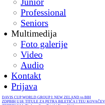
Junior
Professional
Seniors
Multimedija
Foto galerije
Video
Audio
Kontakt
Prijava
DAVIS CUP WORLD GROUP I: NEW ZELAND vs BIH
ZDPBIH U18: TITULE ZA PETRA BILETIĆA I TEU KOVAČEV