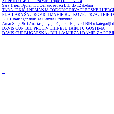
ZDPBIH U14: Titule za Saru Tripić i Kana Ahića
Sara Tripić i Adian Kurtćehajić prvaci BiH do 12 godina
TARA JOKIĆ I NEMANJA TODORIĆ PRVACI BOSNE I HER
EDA-LARA ŠAĆIROVIĆ I MAHIR BUTKOVIĆ PRVACI BIH 
ATP Challenger titula za Damira Džumhura
Amar Silajdžić i Anastasija Ignjatić juniorski prvaci BiH u kategoriji
DAVIS CUP: BIH PROTIV CHINESE TAIPEI U GOSTIMA
DAVIS CUP BUGARSKA - BIH 1-3: MIRZA I DAMIR ZA POB