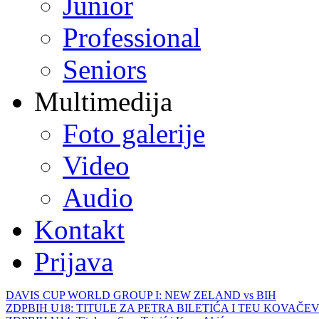
Junior
Professional
Seniors
Multimedija
Foto galerije
Video
Audio
Kontakt
Prijava
DAVIS CUP WORLD GROUP I: NEW ZELAND vs BIH
ZDPBIH U18: TITULE ZA PETRA BILETIĆA I TEU KOVAČEV