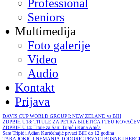
Professional
Seniors
Multimedija
Foto galerije
Video
Audio
Kontakt
Prijava
DAVIS CUP WORLD GROUP I: NEW ZELAND vs BIH
ZDPBIH U18: TITULE ZA PETRA BILETIĆA I TEU KOVAČEV
ZDPBIH U14: Titule za Saru Tripić i Kana Ahića
Sara Tripić i Adian Kurtćehajić prvaci BiH do 12 godina
TARA JOKIĆ I NEMANJA TODORIĆ PRVACI BOSNE I HER