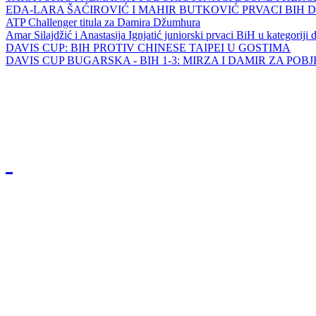
EDA-LARA ŠAĆIROVIĆ I MAHIR BUTKOVIĆ PRVACI BIH 
ATP Challenger titula za Damira Džumhura
Amar Silajdžić i Anastasija Ignjatić juniorski prvaci BiH u kategoriji
DAVIS CUP: BIH PROTIV CHINESE TAIPEI U GOSTIMA
DAVIS CUP BUGARSKA - BIH 1-3: MIRZA I DAMIR ZA POB