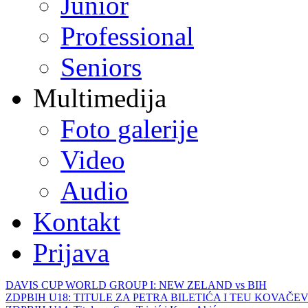
Junior
Professional
Seniors
Multimedija
Foto galerije
Video
Audio
Kontakt
Prijava
DAVIS CUP WORLD GROUP I: NEW ZELAND vs BIH
ZDPBIH U18: TITULE ZA PETRA BILETIĆA I TEU KOVAČEV