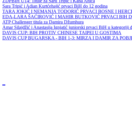
ZDPBIH U14: Titule za Saru Tripić i Kana Ahića
Sara Tripić i Adian Kurtćehajić prvaci BiH do 12 godina
TARA JOKIĆ I NEMANJA TODORIĆ PRVACI BOSNE I HER
EDA-LARA ŠAĆIROVIĆ I MAHIR BUTKOVIĆ PRVACI BIH 
ATP Challenger titula za Damira Džumhura
Amar Silajdžić i Anastasija Ignjatić juniorski prvaci BiH u kategoriji
DAVIS CUP: BIH PROTIV CHINESE TAIPEI U GOSTIMA
DAVIS CUP BUGARSKA - BIH 1-3: MIRZA I DAMIR ZA POB