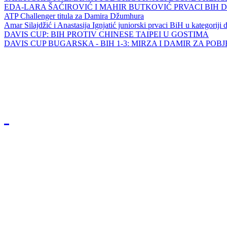
EDA-LARA ŠAĆIROVIĆ I MAHIR BUTKOVIĆ PRVACI BIH 
ATP Challenger titula za Damira Džumhura
Amar Silajdžić i Anastasija Ignjatić juniorski prvaci BiH u kategoriji
DAVIS CUP: BIH PROTIV CHINESE TAIPEI U GOSTIMA
DAVIS CUP BUGARSKA - BIH 1-3: MIRZA I DAMIR ZA POB