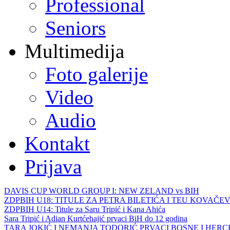
Professional
Seniors
Multimedija
Foto galerije
Video
Audio
Kontakt
Prijava
DAVIS CUP WORLD GROUP I: NEW ZELAND vs BIH
ZDPBIH U18: TITULE ZA PETRA BILETIĆA I TEU KOVAČEV
ZDPBIH U14: Titule za Saru Tripić i Kana Ahića
Sara Tripić i Adian Kurtćehajić prvaci BiH do 12 godina
TARA JOKIĆ I NEMANJA TODORIĆ PRVACI BOSNE I HER