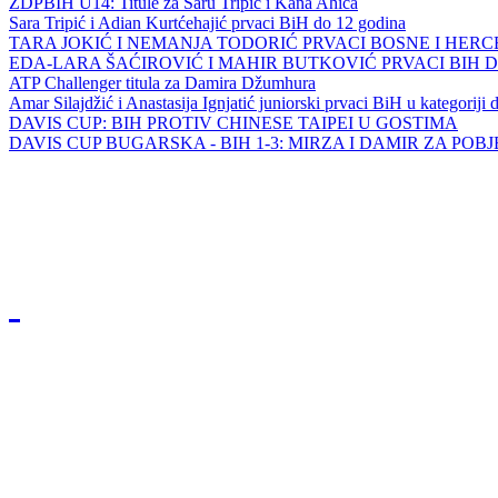
ZDPBIH U14: Titule za Saru Tripić i Kana Ahića
Sara Tripić i Adian Kurtćehajić prvaci BiH do 12 godina
TARA JOKIĆ I NEMANJA TODORIĆ PRVACI BOSNE I HER
EDA-LARA ŠAĆIROVIĆ I MAHIR BUTKOVIĆ PRVACI BIH 
ATP Challenger titula za Damira Džumhura
Amar Silajdžić i Anastasija Ignjatić juniorski prvaci BiH u kategoriji
DAVIS CUP: BIH PROTIV CHINESE TAIPEI U GOSTIMA
DAVIS CUP BUGARSKA - BIH 1-3: MIRZA I DAMIR ZA POB