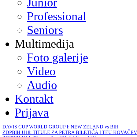
Junior
Professional
Seniors
Multimedija
Foto galerije
Video
Audio
Kontakt
Prijava
DAVIS CUP WORLD GROUP I: NEW ZELAND vs BIH
ZDPBIH U18: TITULE ZA PETRA BILETIĆA I TEU KOVAČEV