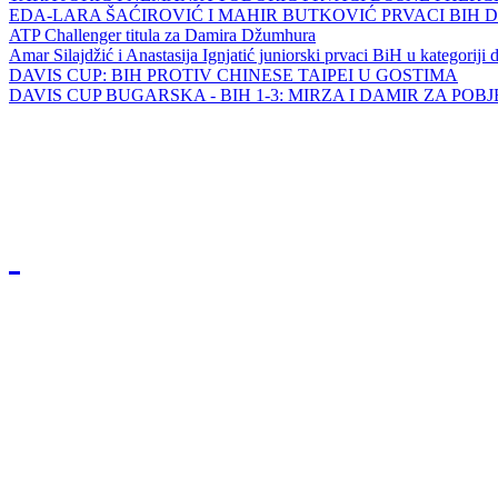
EDA-LARA ŠAĆIROVIĆ I MAHIR BUTKOVIĆ PRVACI BIH 
ATP Challenger titula za Damira Džumhura
Amar Silajdžić i Anastasija Ignjatić juniorski prvaci BiH u kategoriji
DAVIS CUP: BIH PROTIV CHINESE TAIPEI U GOSTIMA
DAVIS CUP BUGARSKA - BIH 1-3: MIRZA I DAMIR ZA POB