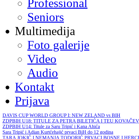
Professional
Seniors
Multimedija
Foto galerije
Video
Audio
Kontakt
Prijava
DAVIS CUP WORLD GROUP I: NEW ZELAND vs BIH
ZDPBIH U18: TITULE ZA PETRA BILETIĆA I TEU KOVAČEV
ZDPBIH U14: Titule za Saru Tripić i Kana Ahića
Sara Tripić i Adian Kurtćehajić prvaci BiH do 12 godina
TARA JOKIĆ I NEMANJA TODORIĆ PRVACI BOSNE I HER