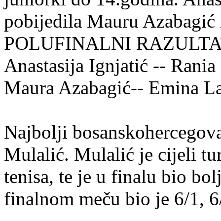
pobijedila Mauru Azabagić 
POLUFINALNI RAZULTATI
Anastasija Ignjatić -- Rani
Maura Azabagić-- Emina La
Najbolji bosanskohercegova
Mulalić. Mulalić je cijeli t
tenisa, te je u finalu bio bo
finalnom meču bio je 6/1, 6