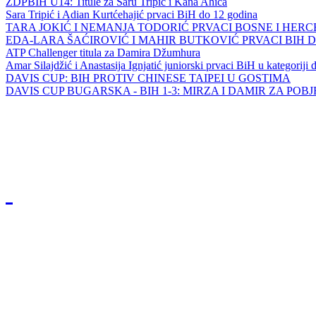
ZDPBIH U14: Titule za Saru Tripić i Kana Ahića
Sara Tripić i Adian Kurtćehajić prvaci BiH do 12 godina
TARA JOKIĆ I NEMANJA TODORIĆ PRVACI BOSNE I HER
EDA-LARA ŠAĆIROVIĆ I MAHIR BUTKOVIĆ PRVACI BIH 
ATP Challenger titula za Damira Džumhura
Amar Silajdžić i Anastasija Ignjatić juniorski prvaci BiH u kategoriji
DAVIS CUP: BIH PROTIV CHINESE TAIPEI U GOSTIMA
DAVIS CUP BUGARSKA - BIH 1-3: MIRZA I DAMIR ZA POB