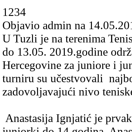
1234
Objavio admin na 14.05.20
U Tuzli je na terenima Teni
do 13.05. 2019.godine održ
Hercegovine za juniore i ju
turniru su učestvovali najbo
zadovoljavajući nivo tenisk
Anastasija Ignjatić je prva
juniorki do 14.godina. Anast