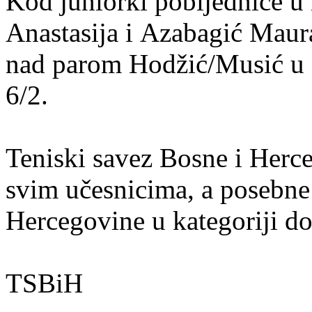
Kod juniorki pobijednice u i
Anastasija i Azabagić Maur
nad parom Hodžić/Musić u 
6/2.
Teniski savez Bosne i Herce
svim učesnicima, a posebne 
Hercegovine u kategoriji do
TSBiH