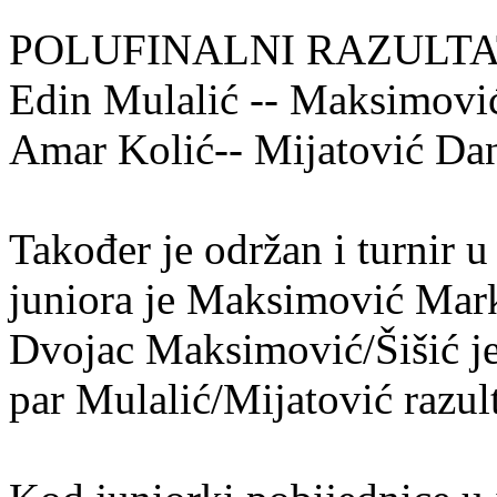
POLUFINALNI RAZULTATI
Edin Mulalić -- Maksimovi
Amar Kolić-- Mijatović Dani
Također je održan i turnir u
juniora je Maksimović Marko
Dvojac Maksimović/Šišić je
par Mulalić/Mijatović razul