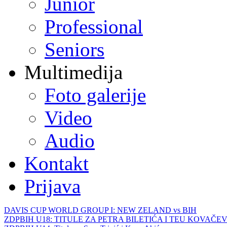
Junior
Professional
Seniors
Multimedija
Foto galerije
Video
Audio
Kontakt
Prijava
DAVIS CUP WORLD GROUP I: NEW ZELAND vs BIH
ZDPBIH U18: TITULE ZA PETRA BILETIĆA I TEU KOVAČEV