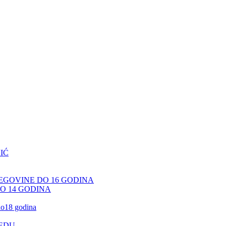
IĆ
CEGOVINE DO 16 GODINA
DO 14 GODINA
 do18 godina
JEDU