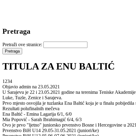
Pretraga
Pretraži ove stranice:
TITULA ZA ENU BALTIĆ
1234
Objavio admin na 23.05.2021
U Sarajevu je 22 i 23.05.2021 godine na terenima Teniske Akademije "
Luke, Tuzle, Zenice i Sarajeva.
Prvo mjesto osvojila je tuzlanka Ena Baltić koja je u finalu pobijedil
Rezultati polufinalnih mečeva
Ena Baltić - Emina Lagarija 6/1, 6/0
Mia Popović - Sarah Ibrahimagić 6/4, 6/3
Ovo je prvo "ljetno" juniorsko prvenstvo Bosne i Hercegovine u 2021
Prvenstvo BiH U14 29.05-31.05.2021 (juniori/ke)
Prvenstvo BiH U12 05.06-07.06 2021 (juniori/ke)