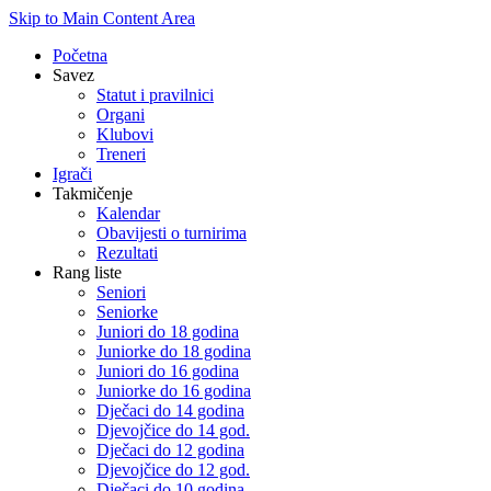
Skip to Main Content Area
Početna
Savez
Statut i pravilnici
Organi
Klubovi
Treneri
Igrači
Takmičenje
Kalendar
Obavijesti o turnirima
Rezultati
Rang liste
Seniori
Seniorke
Juniori do 18 godina
Juniorke do 18 godina
Juniori do 16 godina
Juniorke do 16 godina
Dječaci do 14 godina
Djevojčice do 14 god.
Dječaci do 12 godina
Djevojčice do 12 god.
Dječaci do 10 godina