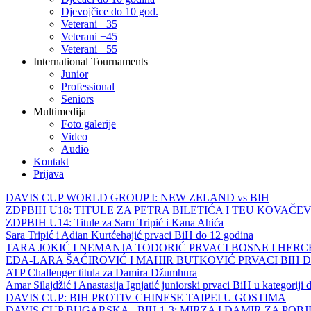
Djevojčice do 10 god.
Veterani +35
Veterani +45
Veterani +55
International Tournaments
Junior
Professional
Seniors
Multimedija
Foto galerije
Video
Audio
Kontakt
Prijava
DAVIS CUP WORLD GROUP I: NEW ZELAND vs BIH
ZDPBIH U18: TITULE ZA PETRA BILETIĆA I TEU KOVAČEV
ZDPBIH U14: Titule za Saru Tripić i Kana Ahića
Sara Tripić i Adian Kurtćehajić prvaci BiH do 12 godina
TARA JOKIĆ I NEMANJA TODORIĆ PRVACI BOSNE I HER
EDA-LARA ŠAĆIROVIĆ I MAHIR BUTKOVIĆ PRVACI BIH 
ATP Challenger titula za Damira Džumhura
Amar Silajdžić i Anastasija Ignjatić juniorski prvaci BiH u kategoriji
DAVIS CUP: BIH PROTIV CHINESE TAIPEI U GOSTIMA
DAVIS CUP BUGARSKA - BIH 1-3: MIRZA I DAMIR ZA POB