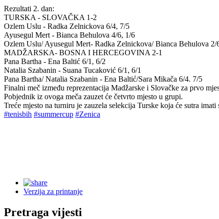
Rezultati 2. dan:
TURSKA - SLOVAČKA 1-2
Ozlem Uslu - Radka Zelnickova 6/4, 7/5
Ayusegul Mert - Bianca Behulova 4/6, 1/6
Ozlem Uslu/ Ayusegul Mert- Radka Zelnickova/ Bianca Behulova 2/6
MADŽARSKA- BOSNA I HERCEGOVINA 2-1
Pana Bartha - Ena Baltić 6/1, 6/2
Natalia Szabanin - Suana Tucaković 6/1, 6/1
Pana Bartha/ Natalia Szabanin - Ena Baltić/Sara Mikača 6/4. 7/5
Finalni meč između reprezentacija Madžarske i Slovačke za prvo mjest
Pobjednik iz ovoga meča zauzet će četvrto mjesto u grupi.
Treće mjesto na turniru je zauzela selekcija Turske koja će sutra imati
#tenisbih
#summercup
#Zenica
Verzija za printanje
Pretraga vijesti