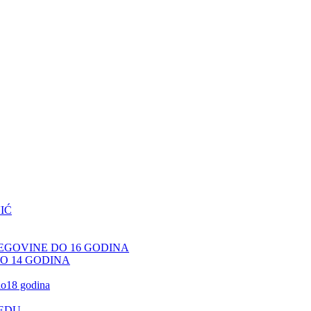
IĆ
CEGOVINE DO 16 GODINA
DO 14 GODINA
 do18 godina
JEDU