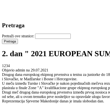
Pretraga
Pretraži ove stranice:
2. dan " 2021 EUROPEAN S
1234
Objavio admin na 29.07.2021
Drugog dana europskog ekipnog prvenstva u tenisu za juniorke do 
i Slovačke, te Madžarske i Bosne i Hercegovine.
U meču između Turske i Slovačke je nakon pojedinačnih mečeva rezultat
plasirala u finale Zone "A" kvalifikacione grupe ekipnog europskog p
Drugi meč drugog dana europskog prvenstva između prvog nosioca repr
od sebe, ali u ovom trenutku prve nositeljice su opravdale ulogu favor
Reprezentacija Sjeverne Makedonije danas je imala slobodan dan.