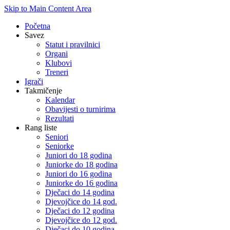
Skip to Main Content Area
Početna
Savez
Statut i pravilnici
Organi
Klubovi
Treneri
Igrači
Takmičenje
Kalendar
Obavijesti o turnirima
Rezultati
Rang liste
Seniori
Seniorke
Juniori do 18 godina
Juniorke do 18 godina
Juniori do 16 godina
Juniorke do 16 godina
Dječaci do 14 godina
Djevojčice do 14 god.
Dječaci do 12 godina
Djevojčice do 12 god.
Dječaci do 10 godina