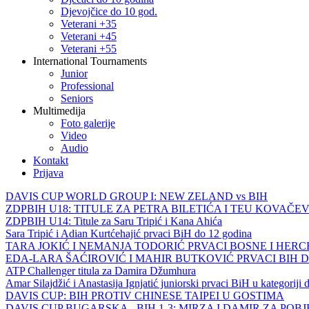
Djevojčice do 10 god.
Veterani +35
Veterani +45
Veterani +55
International Tournaments
Junior
Professional
Seniors
Multimedija
Foto galerije
Video
Audio
Kontakt
Prijava
DAVIS CUP WORLD GROUP I: NEW ZELAND vs BIH
ZDPBIH U18: TITULE ZA PETRA BILETIĆA I TEU KOVAČEV
ZDPBIH U14: Titule za Saru Tripić i Kana Ahića
Sara Tripić i Adian Kurtćehajić prvaci BiH do 12 godina
TARA JOKIĆ I NEMANJA TODORIĆ PRVACI BOSNE I HER
EDA-LARA ŠAĆIROVIĆ I MAHIR BUTKOVIĆ PRVACI BIH 
ATP Challenger titula za Damira Džumhura
Amar Silajdžić i Anastasija Ignjatić juniorski prvaci BiH u kategoriji
DAVIS CUP: BIH PROTIV CHINESE TAIPEI U GOSTIMA
DAVIS CUP BUGARSKA - BIH 1-3: MIRZA I DAMIR ZA POB