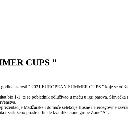
UMMER CUPS "
18 godina starosti " 2021 EUROPEAN SUMMER CUPS " koje se održava 
 bio 1-1 ,te se pobjednik odlučivao u meču u igri parova. Slovačka repr
rvenstva.
ezentacije Madžarske i domaće selekcije Bosne i Hercegovine završio 
ita i zasluženo prošle u finale kvalifikacione grupe Zone"A".