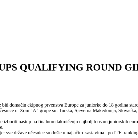
PS QUALIFYING ROUND GIRL
iti domačin ekipnog prvenstva Europe za juniorke do 18 godina starost
česnice u Zoni "A" grupe su: Turska, Sjeverna Makedonija, Slovačka, 
 izboriti nastup na finalnom takmičenju najboljih osam juniorskih europs
e.
er sve države učesnice su došle u najjačim sastavima i po ITF ranking