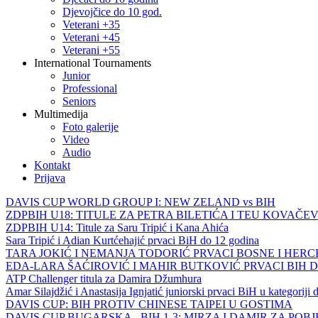
Djevojčice do 10 god.
Veterani +35
Veterani +45
Veterani +55
International Tournaments
Junior
Professional
Seniors
Multimedija
Foto galerije
Video
Audio
Kontakt
Prijava
DAVIS CUP WORLD GROUP I: NEW ZELAND vs BIH
ZDPBIH U18: TITULE ZA PETRA BILETIĆA I TEU KOVAČEV
ZDPBIH U14: Titule za Saru Tripić i Kana Ahića
Sara Tripić i Adian Kurtćehajić prvaci BiH do 12 godina
TARA JOKIĆ I NEMANJA TODORIĆ PRVACI BOSNE I HER
EDA-LARA ŠAĆIROVIĆ I MAHIR BUTKOVIĆ PRVACI BIH 
ATP Challenger titula za Damira Džumhura
Amar Silajdžić i Anastasija Ignjatić juniorski prvaci BiH u kategoriji
DAVIS CUP: BIH PROTIV CHINESE TAIPEI U GOSTIMA
DAVIS CUP BUGARSKA - BIH 1-3: MIRZA I DAMIR ZA POB