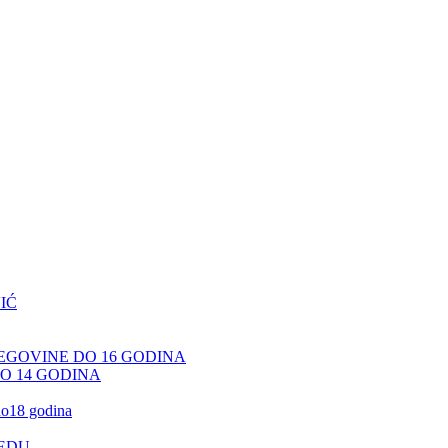
IĆ
CEGOVINE DO 16 GODINA
DO 14 GODINA
 do18 godina
JEDU