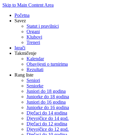
Skip to Main Content Area
Početna
Savez
Statut i pravilnici
Organi
Klubovi
Treneri
Igrači
Takmičenje
Kalendar
Obavijesti o turnirima
Rezultati
Rang liste
Seniori
Seniorke
Juniori do 18 godina
Juniorke do 18 godina
Juniori do 16 godina
Juniorke do 16 godina
Dječaci do 14 godina
Djevojčice do 14 god.
Dječaci do 12 godina
Djevojčice do 12 god.
Dječaci do 10 godina