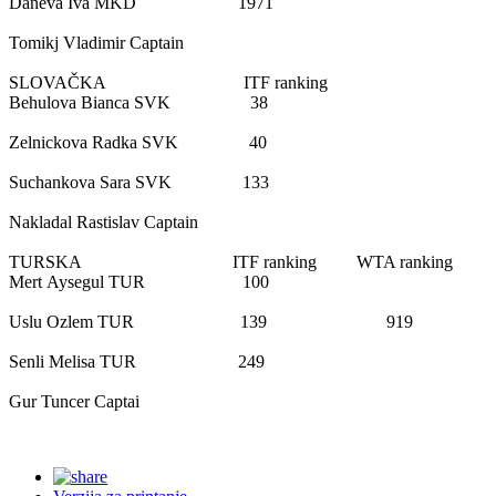
Daneva
Iva
MKD
1971
Tomikj
Vladimir
Captain
SLOVAČKA
ITF ranking
Behulova
Bianca
SVK
38
Zelnickova
Radka
SVK
40
Suchankova
Sara
SVK
133
Nakladal
Rastislav
Captain
TURSKA
ITF ranking
WTA ranking
Mert
Aysegul
TUR
100
Uslu
Ozlem
TUR
139
919
Senli
Melisa
TUR
249
Gur
Tuncer
Captai