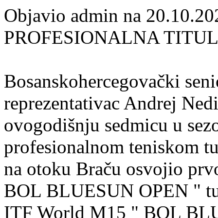
Objavio admin na 20.10.20
PROFESIONALNA TITUL
Bosanskohercegovački senio
reprezentativac Andrej Nedi
ovogodišnju sedmicu u sezo
profesionalnom teniskom t
na otoku Braču osvojio pr
BOL BLUESUN OPEN " turn
ITF World M15 " BOL BLU