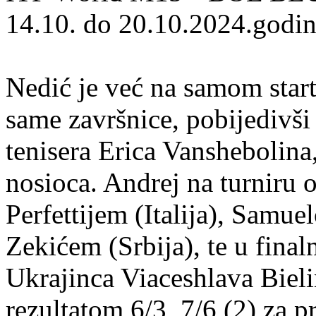
14.10. do 20.10.2024.godin
Nedić je već na samom start
same završnice, pobijedivš
tenisera Erica Vanshebolina,
nosioca. Andrej na turniru
Perfettijem (Italija), Samue
Zekićem (Srbija), te u fina
Ukrajinca Viaceshlava Bieli
rezultatom 6/3, 7/6 (2) za 