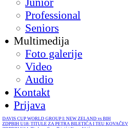
Junior
Professional
Seniors
Multimedija
Foto galerije
Video
Audio
Kontakt
Prijava
DAVIS CUP WORLD GROUP I: NEW ZELAND vs BIH
ZDPBIH U18: TITULE ZA PETRA BILETIĆA I TEU KOVAČEV