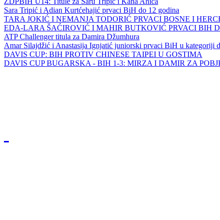
ZDPBIH U14: Titule za Saru Tripić i Kana Ahića
Sara Tripić i Adian Kurtćehajić prvaci BiH do 12 godina
TARA JOKIĆ I NEMANJA TODORIĆ PRVACI BOSNE I HER
EDA-LARA ŠAĆIROVIĆ I MAHIR BUTKOVIĆ PRVACI BIH 
ATP Challenger titula za Damira Džumhura
Amar Silajdžić i Anastasija Ignjatić juniorski prvaci BiH u kategoriji
DAVIS CUP: BIH PROTIV CHINESE TAIPEI U GOSTIMA
DAVIS CUP BUGARSKA - BIH 1-3: MIRZA I DAMIR ZA POB