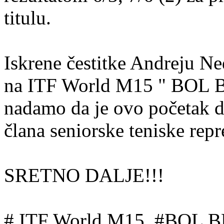
titulu.
Iskrene čestitke Andreju N
na ITF World M15 " BOL B
nadamo da je ovo početak d
člana seniorske teniske rep
SRETNO DALJE!!!
# ITF World M15 #BOL