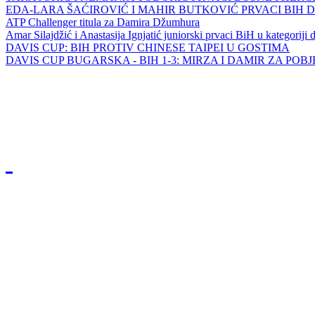
EDA-LARA ŠAĆIROVIĆ I MAHIR BUTKOVIĆ PRVACI BIH 
ATP Challenger titula za Damira Džumhura
Amar Silajdžić i Anastasija Ignjatić juniorski prvaci BiH u kategoriji
DAVIS CUP: BIH PROTIV CHINESE TAIPEI U GOSTIMA
DAVIS CUP BUGARSKA - BIH 1-3: MIRZA I DAMIR ZA POB