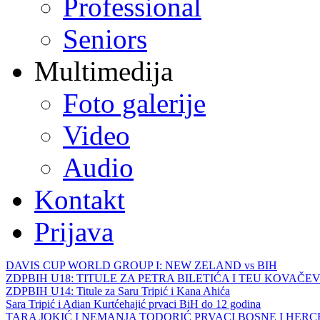
Professional
Seniors
Multimedija
Foto galerije
Video
Audio
Kontakt
Prijava
DAVIS CUP WORLD GROUP I: NEW ZELAND vs BIH
ZDPBIH U18: TITULE ZA PETRA BILETIĆA I TEU KOVAČEV
ZDPBIH U14: Titule za Saru Tripić i Kana Ahića
Sara Tripić i Adian Kurtćehajić prvaci BiH do 12 godina
TARA JOKIĆ I NEMANJA TODORIĆ PRVACI BOSNE I HER