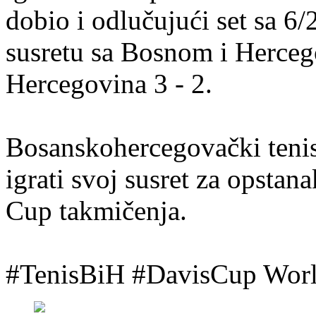
dobio i odlučujući set sa 6
susretu sa Bosnom i Herce
Hercegovina 3 - 2.
Bosanskohercegovački teni
igrati svoj susret za opstan
Cup takmičenja.
#TenisBiH #DavisCup Worl