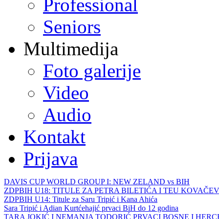
Professional
Seniors
Multimedija
Foto galerije
Video
Audio
Kontakt
Prijava
DAVIS CUP WORLD GROUP I: NEW ZELAND vs BIH
ZDPBIH U18: TITULE ZA PETRA BILETIĆA I TEU KOVAČEV
ZDPBIH U14: Titule za Saru Tripić i Kana Ahića
Sara Tripić i Adian Kurtćehajić prvaci BiH do 12 godina
TARA JOKIĆ I NEMANJA TODORIĆ PRVACI BOSNE I HER