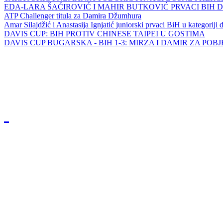
EDA-LARA ŠAĆIROVIĆ I MAHIR BUTKOVIĆ PRVACI BIH 
ATP Challenger titula za Damira Džumhura
Amar Silajdžić i Anastasija Ignjatić juniorski prvaci BiH u kategoriji
DAVIS CUP: BIH PROTIV CHINESE TAIPEI U GOSTIMA
DAVIS CUP BUGARSKA - BIH 1-3: MIRZA I DAMIR ZA POB