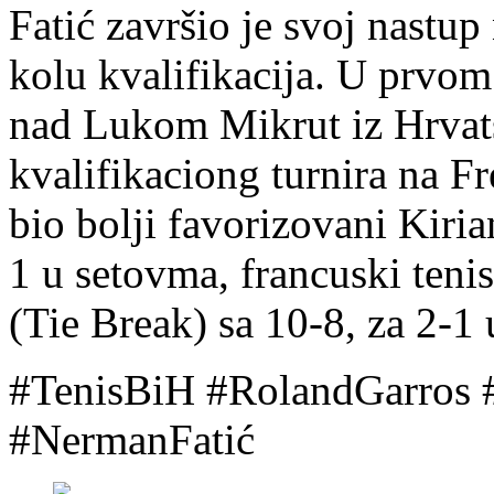
Fatić završio je svoj nast
kolu kvalifikacija. U prvom
nad Lukom Mikrut iz Hrvat
kvalifikaciong turnira na F
bio bolji favorizovani Kiri
1 u setovma, francuski tenis
(Tie Break) sa 10-8, za 2-1
#TenisBiH
#RolandGarros
#NermanFatić