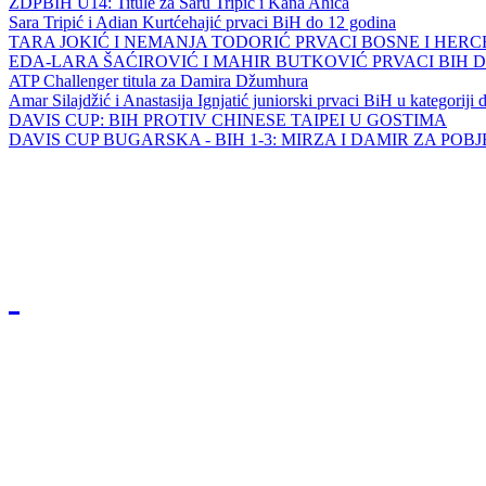
ZDPBIH U14: Titule za Saru Tripić i Kana Ahića
Sara Tripić i Adian Kurtćehajić prvaci BiH do 12 godina
TARA JOKIĆ I NEMANJA TODORIĆ PRVACI BOSNE I HER
EDA-LARA ŠAĆIROVIĆ I MAHIR BUTKOVIĆ PRVACI BIH 
ATP Challenger titula za Damira Džumhura
Amar Silajdžić i Anastasija Ignjatić juniorski prvaci BiH u kategoriji
DAVIS CUP: BIH PROTIV CHINESE TAIPEI U GOSTIMA
DAVIS CUP BUGARSKA - BIH 1-3: MIRZA I DAMIR ZA POB