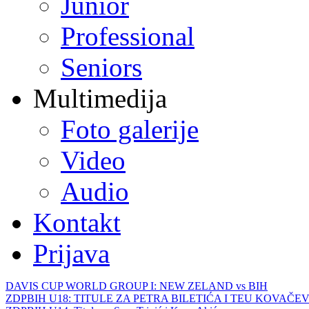
Junior
Professional
Seniors
Multimedija
Foto galerije
Video
Audio
Kontakt
Prijava
DAVIS CUP WORLD GROUP I: NEW ZELAND vs BIH
ZDPBIH U18: TITULE ZA PETRA BILETIĆA I TEU KOVAČEV