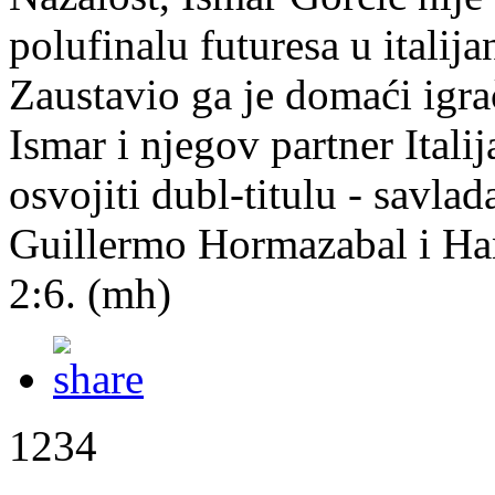
polufinalu futuresa u itali
Zaustavio ga je domaći igrač
Ismar i njegov partner Itali
osvojiti dubl-titulu - savlada
Guillermo Hormazabal i Hans
2:6. (mh)
1234