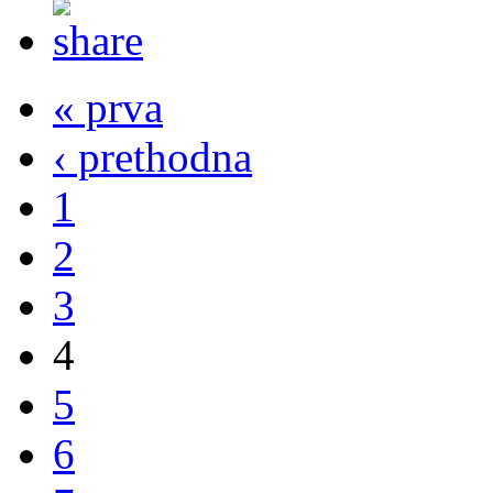
« prva
‹ prethodna
1
2
3
4
5
6