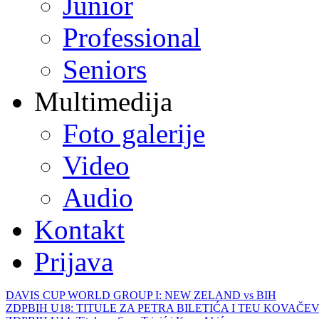
Junior
Professional
Seniors
Multimedija
Foto galerije
Video
Audio
Kontakt
Prijava
DAVIS CUP WORLD GROUP I: NEW ZELAND vs BIH
ZDPBIH U18: TITULE ZA PETRA BILETIĆA I TEU KOVAČEV