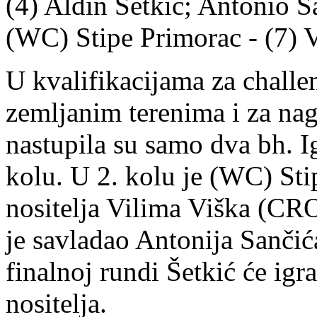
(4) Aldin Šetkić; Antonio S
(WC) Stipe Primorac - (7) 
U kvalifikacijama za challe
zemljanim terenima i za nag
nastupila su samo dva bh. Ig
kolu. U 2. kolu je (WC) Sti
nositelja Vilima Viška (CRO)
je savladao Antonija Sančića
finalnoj rundi Šetkić će igr
nositelja.