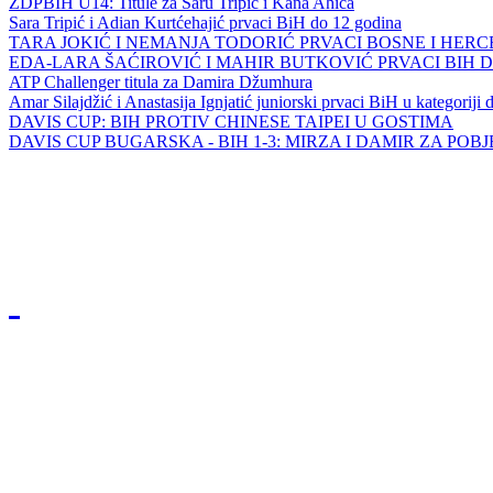
ZDPBIH U14: Titule za Saru Tripić i Kana Ahića
Sara Tripić i Adian Kurtćehajić prvaci BiH do 12 godina
TARA JOKIĆ I NEMANJA TODORIĆ PRVACI BOSNE I HER
EDA-LARA ŠAĆIROVIĆ I MAHIR BUTKOVIĆ PRVACI BIH 
ATP Challenger titula za Damira Džumhura
Amar Silajdžić i Anastasija Ignjatić juniorski prvaci BiH u kategoriji
DAVIS CUP: BIH PROTIV CHINESE TAIPEI U GOSTIMA
DAVIS CUP BUGARSKA - BIH 1-3: MIRZA I DAMIR ZA POB