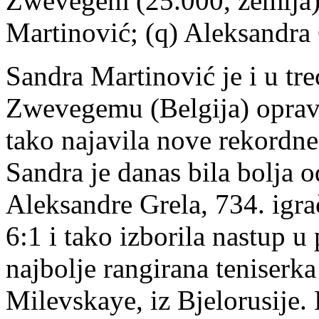
Zwevegem (25.000, zemlja) -
Martinović; (q) Aleksandra 
Sandra Martinović je i u tr
Zwevegemu (Belgija) opravda
tako najavila nove rekordne
Sandra je danas bila bolja o
Aleksandre Grela, 734. igrači
6:1 i tako izborila nastup u 
najbolje rangirana teniserka 
Milevskaye, iz Bjelorusije. 