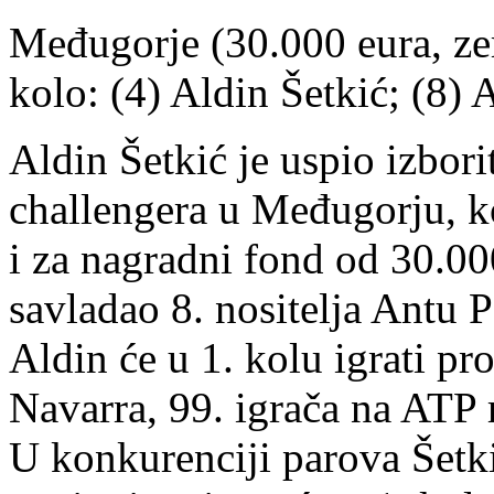
Međugorje (30.000 eura, zem
kolo: (4) Aldin Šetkić; (8)
Aldin Šetkić je uspio izbori
challengera u Međugorju, ko
i za nagradni fond od 30.00
savladao 8. nositelja Antu P
Aldin će u 1. kolu igrati pr
Navarra, 99. igrača na ATP r
U konkurenciji parova Šetki