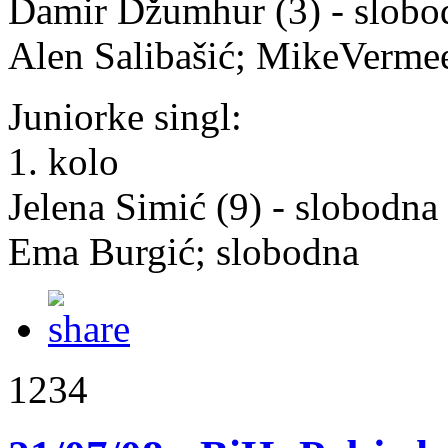
Damir Džumhur (3) - slobo
Alen Salibašić; MikeVerme
Juniorke singl:
1. kolo
Jelena Simić (9) - slobodna
Ema Burgić; slobodna
1234