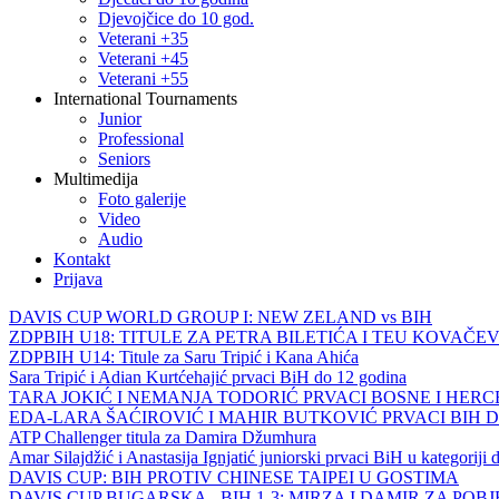
Djevojčice do 10 god.
Veterani +35
Veterani +45
Veterani +55
International Tournaments
Junior
Professional
Seniors
Multimedija
Foto galerije
Video
Audio
Kontakt
Prijava
DAVIS CUP WORLD GROUP I: NEW ZELAND vs BIH
ZDPBIH U18: TITULE ZA PETRA BILETIĆA I TEU KOVAČEV
ZDPBIH U14: Titule za Saru Tripić i Kana Ahića
Sara Tripić i Adian Kurtćehajić prvaci BiH do 12 godina
TARA JOKIĆ I NEMANJA TODORIĆ PRVACI BOSNE I HER
EDA-LARA ŠAĆIROVIĆ I MAHIR BUTKOVIĆ PRVACI BIH 
ATP Challenger titula za Damira Džumhura
Amar Silajdžić i Anastasija Ignjatić juniorski prvaci BiH u kategoriji
DAVIS CUP: BIH PROTIV CHINESE TAIPEI U GOSTIMA
DAVIS CUP BUGARSKA - BIH 1-3: MIRZA I DAMIR ZA POB