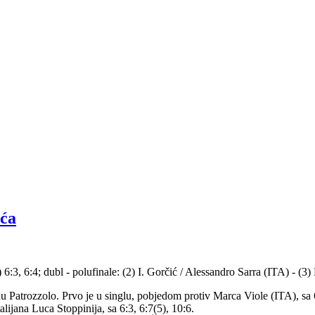
ića
6:3, 6:4; dubl - polufinale: (2) I. Gorčić / Alessandro Sarra (ITA) - (3
u Patrozzolo. Prvo je u singlu, pobjedom protiv Marca Viole (ITA), sa 6:3
alijana Luca Stoppinija, sa 6:3, 6:7(5), 10:6.