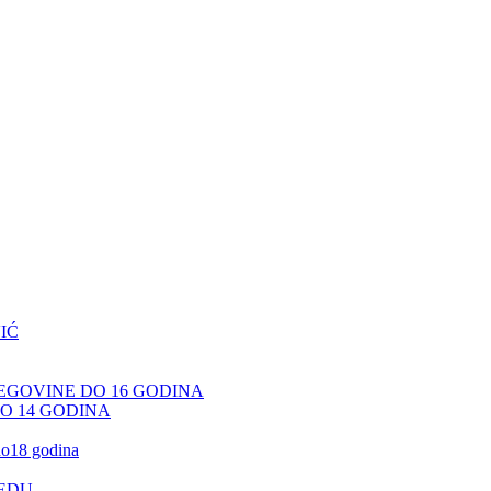
IĆ
CEGOVINE DO 16 GODINA
DO 14 GODINA
 do18 godina
JEDU