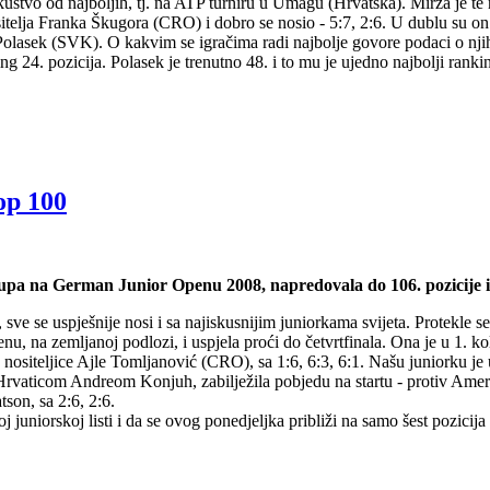
 iskustvo od najboljih, tj. na ATP turniru u Umagu (Hrvatska). Mirza je
ositelja Franka Škugora (CRO) i dobro se nosio - 5:7, 2:6. U dublu su on
ip Polasek (SVK). O kakvim se igračima radi najbolje govore podaci o nj
nking 24. pozicija. Polasek je trenutno 48. i to mu je ujedno najbolji rank
op 100
tupa na German Junior Openu 2008, napredovala do 106. pozicije i 
 sve se uspješnije nosi i sa najiskusnijim juniorkama svijeta. Protekl
u, na zemljanoj podlozi, i uspjela proći do četvrtfinala. Ona je u 1. ko
 nositeljice Ajle Tomljanović (CRO), sa 1:6, 6:3, 6:1. Našu juniorku je u 
rvaticom Andreom Konjuh, zabilježila pobjedu na startu - protiv Amerik
son, sa 2:6, 2:6.
j juniorskoj listi i da se ovog ponedjeljka približi na samo šest pozicij