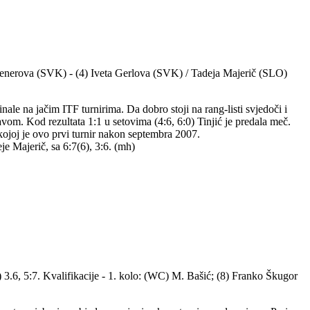
 Wienerova (SVK) - (4) Iveta Gerlova (SVK) / Tadeja Majerič (SLO)
le na jačim ITF turnirima. Da dobro stoji na rang-listi svjedoči i
tavom. Kod rezultata 1:1 u setovima (4:6, 6:0) Tinjić je predala meč.
 kojoj je ovo prvi turnir nakon septembra 2007.
e Majerič, sa 6:7(6), 3:6. (mh)
3.6, 5:7. Kvalifikacije - 1. kolo: (WC) M. Bašić; (8) Franko Škugor