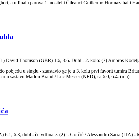
lgheri, a u finalu parova 1. nositelji Čileanci Guillermo Hormazabal i Ha
dubla
ć; (1) David Thomson (GBR) 1:6, 3:6. Dubl - 2. kolo: (7) Ambros Kodel
io pobjedu u singlu - zaustavio ge je u 3. kolu prvi favorit turnira Bri
 par u sastavu Marlon Brand / Luc Messer (NED), sa 6:0, 6:4. (mh)
ića
) 6:1, 6:3; dubl - četvrtfinale: (2) I. Gorčić / Alessandro Sarra (ITA) 