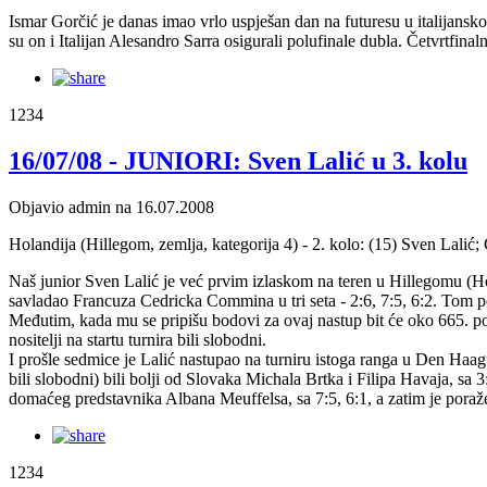
Ismar Gorčić je danas imao vrlo uspješan dan na futuresu u italijan
su on i Italijan Alesandro Sarra osigurali polufinale dubla. Četvrtfinal
1234
16/07/08 - JUNIORI: Sven Lalić u 3. kolu
Objavio admin na 16.07.2008
Holandija (Hillegom, zemlja, kategorija 4) - 2. kolo: (15) Sven Lali
Naš junior Sven Lalić je već prvim izlaskom na teren u Hillegomu (Holand
savladao Francuza Cedricka Commina u tri seta - 2:6, 7:5, 6:2. Tom pob
Međutim, kada mu se pripišu bodovi za ovaj nastup bit će oko 665. p
nositelji na startu turnira bili slobodni.
I prošle sedmice je Lalić nastupao na turniru istoga ranga u Den Haagu
bili slobodni) bili bolji od Slovaka Michala Brtka i Filipa Havaja, sa 
domaćeg predstavnika Albana Meuffelsa, sa 7:5, 6:1, a zatim je poraže
1234