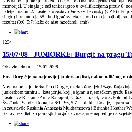
Naš najbolji junior je proteklih nekoliko dana imao priliku skupljati
memorijal. U singlu je naš teniser igrao u kvalifikacijama protiv 8. n
naletjeli na tim 2. nositelja u sastavu Jaroslav Levinsky (CZE) / Fil
singlu) i trenutno je 58. dubl igrač svijeta, s tim da mu je najbolji ra
rezultat (3:6, 5:7) kaže da nisu razočarali. (mh)
1234
15/07/08 - JUNIORKE: Burgić na pragu T
Objavio admin na 15.07.2008
Ema Burgić je na najnovijoj juniorskoj listi, nakon odličnog nas
Naša najbolja juniorka Ema Burgić, mada još uvijek 15-godišnjakinja,
juniorskom turniru 1. kategorije, koji je igran u njemačkom gradu Essen
nositeljice Ruskinje Anne Rapoport, sa 6.3, 1.6, 6:3, te u 3. kolu od 1.
Šveđanka Sandra Roma, sa 6:1, 3:6, 5:7. U dublu, Ema je, u paru sa H
ih zaustavile Ruskinja Anastasia Mukhametova i Britanka Heather Wat
Svi ovi rezultati su pomogli Burgić da značajnije napreduje na svjetsko