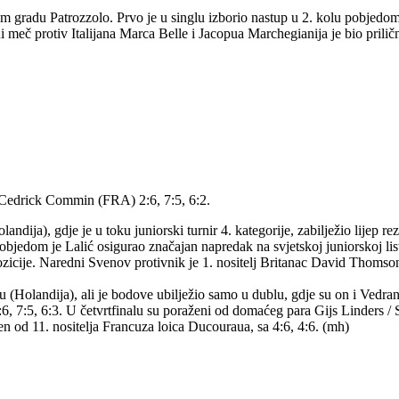
skom gradu Patrozzolo. Prvo je u singlu izborio nastup u 2. kolu pobje
ni meč protiv Italijana Marca Belle i Jacopua Marchegianija je bio prilič
ć; Cedrick Commin (FRA) 2:6, 7:5, 6:2.
ija), gdje je u toku juniorski turnir 4. kategorije, zabilježio lijep rezu
jedom je Lalić osigurao značajan napredak na svjetskoj juniorskoj listi.
ozicije. Naredni Svenov protivnik je 1. nositelj Britanac David Thom
 (Holandija), ali je bodove ubilježio samo u dublu, gdje su on i Vedran
3:6, 7:5, 6:3. U četvrtfinalu su poraženi od domaćeg para Gijs Linders /
n od 11. nositelja Francuza loica Ducouraua, sa 4:6, 4:6. (mh)