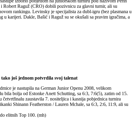
 te nastupe izborio pobjedom na juniorskom turniru pod nazivom Perin
 i Robert Raguž (CRO) dobili pozivnicu za glavni turnir, ali su
ihovom rankingu. Levinsky je specijalista za dubl-igru (bez plasmana u
ing u karijeri. Dakle, Bašić i Raguž su se okušali sa pravim igračima, a
tako još jednom potvrdila svoj talenat
e sedmice je nastupila na German Junior Openu 2008, velikom
lu bila bolja od Estonke Anett Schutting, sa 6:3, 7:6(5), zatim od 15.
četvrtfinalu zaustavila 7. nositeljica i kasnija pobjednica turnira
anki Shinann Featherston / Lauren Mchale, sa 6:3, 2:6, 11:9, ali su
a do elitnih Top 100. (mh)