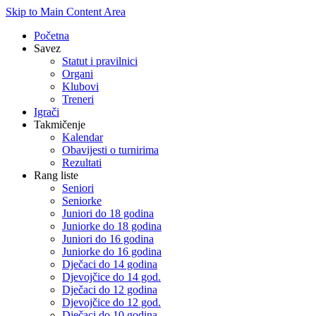
Skip to Main Content Area
Početna
Savez
Statut i pravilnici
Organi
Klubovi
Treneri
Igrači
Takmičenje
Kalendar
Obavijesti o turnirima
Rezultati
Rang liste
Seniori
Seniorke
Juniori do 18 godina
Juniorke do 18 godina
Juniori do 16 godina
Juniorke do 16 godina
Dječaci do 14 godina
Djevojčice do 14 god.
Dječaci do 12 godina
Djevojčice do 12 god.
Dječaci do 10 godina