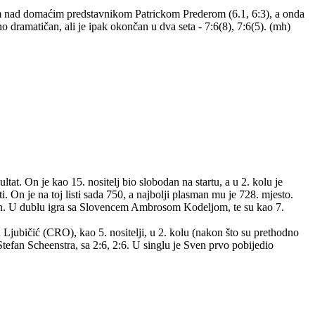
dom nad domaćim predstavnikom Patrickom Prederom (6.1, 6:3), a onda
no dramatičan, ali je ipak okončan u dva seta - 7:6(8), 7:6(5). (mh)
ltat. On je kao 15. nositelj bio slobodan na startu, a u 2. kolu je
 On je na toj listi sada 750, a najbolji plasman mu je 728. mjesto.
son. U dublu igra sa Slovencem Ambrosom Kodeljom, te su kao 7.
 Ljubičić (CRO), kao 5. nositelji, u 2. kolu (nakon što su prethodno
 Stefan Scheenstra, sa 2:6, 2:6. U singlu je Sven prvo pobijedio