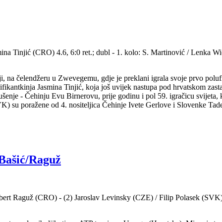
ina Tinjić (CRO) 4.6, 6:0 ret.; dubl - 1. kolo: S. Martinović / Lenka
, na čelendžeru u Zwevegemu, gdje je preklani igrala svoje prvo polufina
kvalifikantkinja Jasmina Tinjić, koja još uvijek nastupa pod hrvatskom zas
ušenje - Čehinju Evu Birnerovu, prije godinu i pol 59. igračicu svijeta,
) su poražene od 4. nositeljica Čehinje Ivete Gerlove i Slovenke Tadej
Bašić/Raguž
bert Raguž (CRO) - (2) Jaroslav Levinsky (CZE) / Filip Polasek (SVK) 