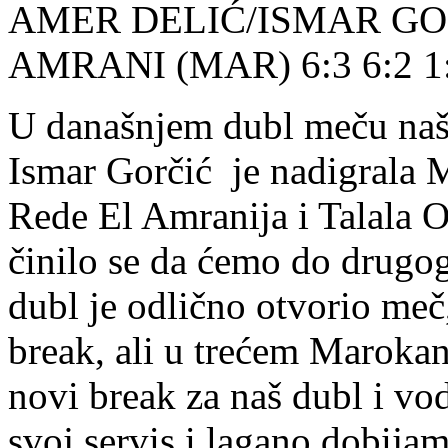
AMER DELIĆ/ISMAR GOR
AMRANI (MAR) 6:3 6:2 1:
U današnjem dubl meču naš
Ismar Gorčić je nadigrala 
Rede El Amranija i Talala 
činilo se da ćemo do drugo
dubl je odlično otvorio me
break, ali u trećem Maroka
novi break za naš dubl i vod
svoj servis i lagano dobijam