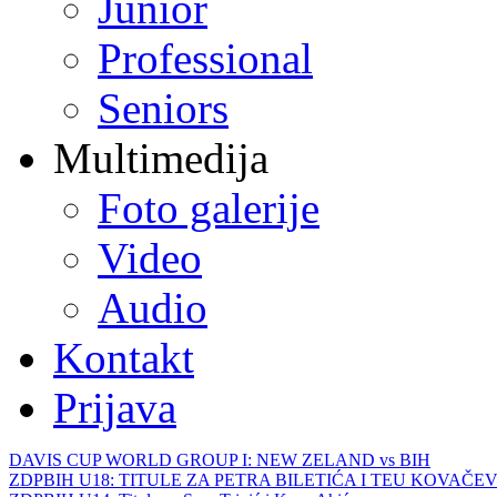
Junior
Professional
Seniors
Multimedija
Foto galerije
Video
Audio
Kontakt
Prijava
DAVIS CUP WORLD GROUP I: NEW ZELAND vs BIH
ZDPBIH U18: TITULE ZA PETRA BILETIĆA I TEU KOVAČEV