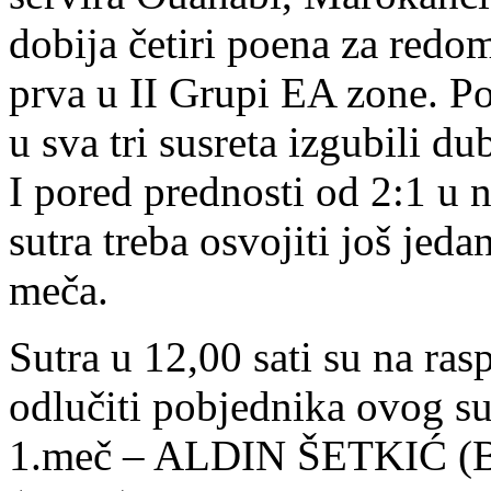
dobija četiri poena za redom
prva u II Grupi EA zone. P
u sva tri susreta izgubili du
I pored prednosti od 2:1 u n
sutra treba osvojiti još jed
meča.
Sutra u 12,00 sati su na ras
odlučiti pobjednika ovog su
1.meč – ALDIN ŠETKIĆ 