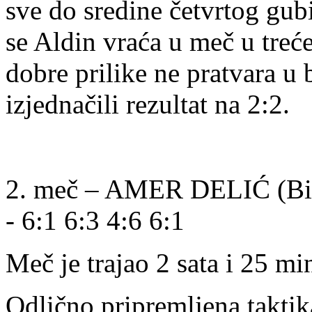
sve do sredine četvrtog gu
se Aldin vraća u meč u treć
dobre prilike ne pratvara u
izjednačili rezultat na 2:2.
2. meč – AMER DELIĆ (
- 6:1 6:3 4:6 6:1
Meč je trajao 2 sata i 25 mi
Odlično pripremljena takti