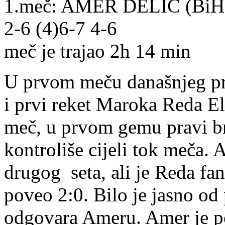
1.meč: AMER DELIĆ (Bi
2-6 (4)6-7 4-6
meč je trajao 2h 14 min
U prvom meču današnjeg pro
i prvi reket Maroka Reda E
meč, u prvom gemu pravi b
kontroliše cijeli tok meča. 
drugog seta, ali je Reda fan
poveo 2:0. Bilo je jasno od
odgovara Ameru. Amer je po