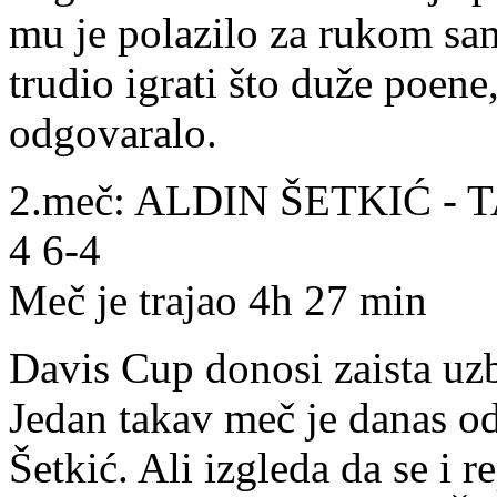
mu je polazilo za rukom sa
trudio igrati što duže poene
odgovaralo.
2.meč: ALDIN ŠETKIĆ - 
4 6-4
Meč je trajao 4h 27 min
Davis Cup donosi zaista uzb
Jedan takav meč je danas od
Šetkić. Ali izgleda da se i r