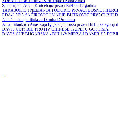
ZDPBIH U14: Titule za Saru Tripić i Kana Ahića
Sara Tripić i Adian Kurtćehajić prvaci BiH do 12 godina
TARA JOKIĆ I NEMANJA TODORIĆ PRVACI BOSNE I HER
EDA-LARA ŠAĆIROVIĆ I MAHIR BUTKOVIĆ PRVACI BIH 
ATP Challenger titula za Damira Džumhura
Amar Silajdžić i Anastasija Ignjatić juniorski prvaci BiH u kategoriji
DAVIS CUP: BIH PROTIV CHINESE TAIPEI U GOSTIMA
DAVIS CUP BUGARSKA - BIH 1-3: MIRZA I DAMIR ZA POB