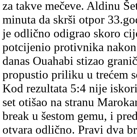
za takve mečeve. Aldinu Šetk
minuta da skrši otpor 33.go
je odlično odigrao skoro ci
potcijenio protivnika nakon 
danas Ouahabi stizao grani
propustio priliku u trećem 
Kod rezultata 5:4 nije iskoris
set otišao na stranu Maroka
break u šestom gemu, i predn
otvara odlično. Pravi dva b