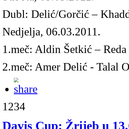
Dubl: Delić/Gorčić – Khadd
Nedjelja, 06.03.2011.
1.meč: Aldin Šetkić – Reda
2.meč: Amer Delić - Talal 
1234
Davis Cup: Žrijeb u 13,